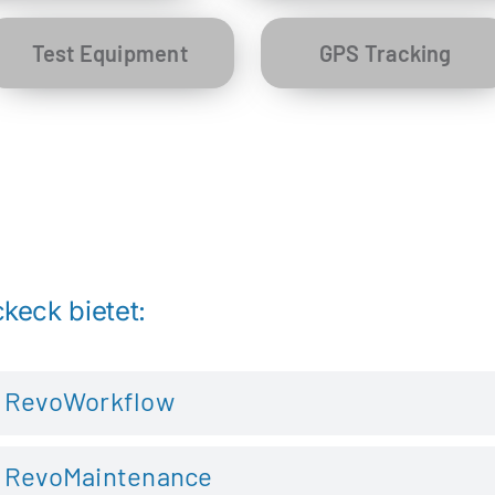
Test Equipment
GPS Tracking
keck bietet:
RevoWorkflow
RevoMaintenance