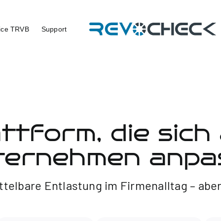
ice TRVB
Support
ttform, die sich
ternehmen anpas
telbare Entlastung im Firmenalltag – aber