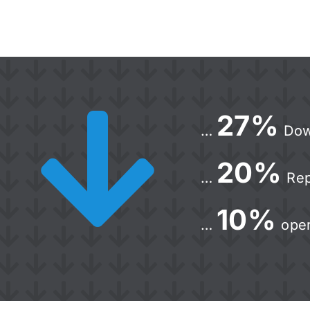
27%
…
Dow
20%
…
Rep
10%
…
ope