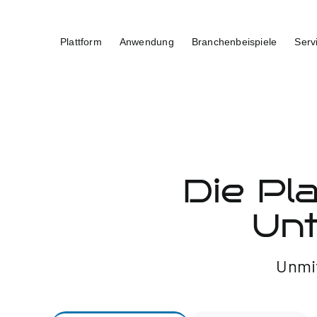
Zum
Inhalt
Plattform
Anwendung
Branchenbeispiele
Serv
springen
Die Pla
Un
Unmit