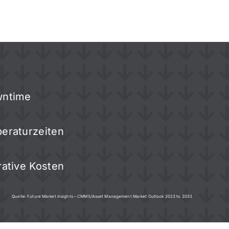
ntime
eraturzeiten
rative Kosten
Quelle: Future Market Insights – CMMS/Asset Management Market Outlook 2023 to 2033