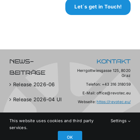
Let´s get in Touch!
NEWS-
KONTAKT
Herrgottwiesgasse 125, 8020
BEITRÄGE
Graz
Release 2026-06
Telefon: +43 316 318059
E-Mail: office@revotec.eu
Release 2026-04 UI
Webseite:
https://revotec.eu/
This website uses cookies and third party
Settings
services.
OK
© Copyright 2025 Revotec
GmbH
|
rev
otec.eu
|
Imprint