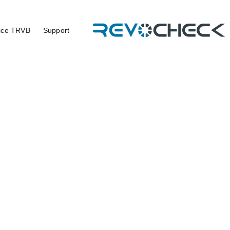
ice TRVB
Support