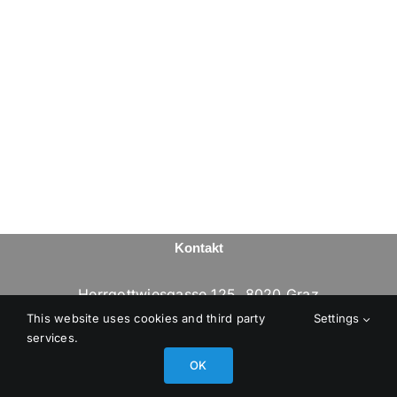
Kontakt
Herrgottwiesgasse 125, 8020 Graz
Telefon:
+43 316 318059
This website uses cookies and third party
Settings
services.
E-Mail:
office@revotec.eu
Webseite:
https://revotec.eu/
OK